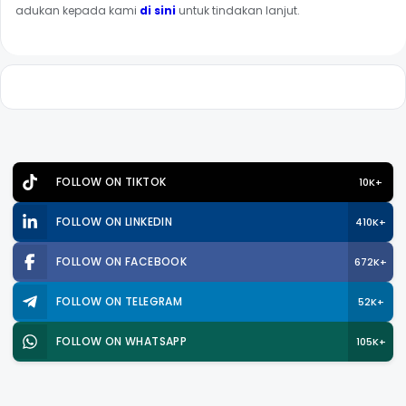
adukan kepada kami
di sini
untuk tindakan lanjut.
FOLLOW ON TIKTOK
10K+
FOLLOW ON LINKEDIN
410K+
FOLLOW ON FACEBOOK
672K+
FOLLOW ON TELEGRAM
52K+
FOLLOW ON WHATSAPP
105K+