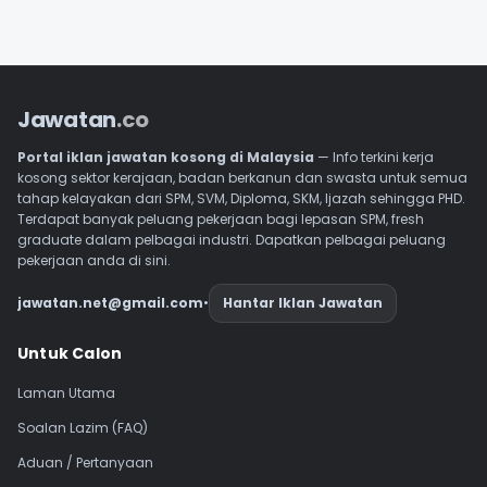
Jawatan
.co
Portal iklan jawatan kosong di Malaysia
— Info terkini kerja
kosong sektor kerajaan, badan berkanun dan swasta untuk semua
tahap kelayakan dari SPM, SVM, Diploma, SKM, Ijazah sehingga PHD.
Terdapat banyak peluang pekerjaan bagi lepasan SPM, fresh
graduate dalam pelbagai industri. Dapatkan pelbagai peluang
pekerjaan anda di sini.
jawatan.net@gmail.com
•
Hantar Iklan Jawatan
Navigasi Footer
Untuk Calon
Laman Utama
Soalan Lazim (FAQ)
Aduan / Pertanyaan