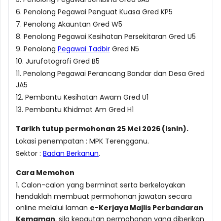
6. Penolong Pegawai Penguat Kuasa Gred KP5
7. Penolong Akauntan Gred W5
8. Penolong Pegawai Kesihatan Persekitaran Gred U5
9. Penolong
Pegawai Tadbir
Gred N5
10. Jurufotografi Gred B5
11. Penolong Pegawai Perancang Bandar dan Desa Gred
JA5
12. Pembantu Kesihatan Awam Gred U1
13. Pembantu Khidmat Am Gred H1
Tarikh tutup permohonan 25 Mei 2026 (Isnin).
Lokasi penempatan : MPK Terengganu.
Sektor :
Badan Berkanun
.
Cara Memohon
1. Calon-calon yang berminat serta berkelayakan
hendaklah membuat permohonan jawatan secara
online melalui laman
e-Kerjaya Majlis Perbandaran
Kemaman
, sila kepautan permohonan yang diberikan