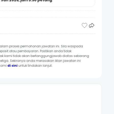
2 Jun 2026, jam 5.30 petang
.
alam proses permohonan jawatan ini. Sila waspada
posit atau pembayaran. Pastikan anda tidak
ak kami tidak akan bertanggungjawab diatas sebarang
etiga. Sekiranya anda merasakan iklan jawatan ini
 kami
di sini
untuk tindakan lanjut.