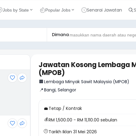
Senarai Jawatan
Jobs by State
Popular Jobs
S
Dimana
Jawatan Kosong Lembaga M
(MPOB)
🏢
Lembaga Minyak Sawit Malaysia (MPOB)
📍
Bangi, Selangor
💼
Tetap / Kontrak
💰
RM 1,500.00 - RM 11,110.00 sebulan
🕒
Tarikh Iklan 31 Mei 2026