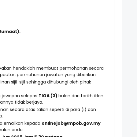
(Jumaat).
elayakan hendaklah membuat permohonan secara
 kepautan permohonan jawatan yang diberikan.
inan sijil-sijil sehingga dihubungi oleh pihak
g jawapan selepas
TIGA (3)
bulan dari tarikh iklan
nya tidak berjaya.
n secara atas talian seperti di para (i) dan
a.
ila emailkan kepada
onlinejob@mpob.gov.my
nalan anda.