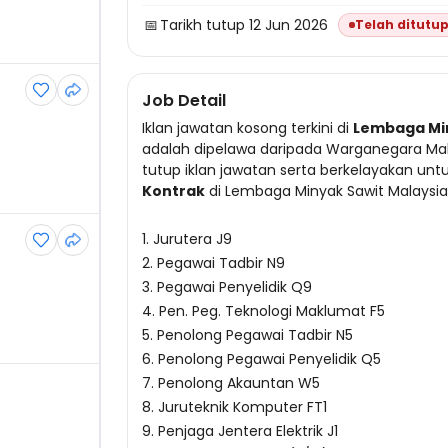
📅
Tarikh tutup 12 Jun 2026
Telah ditutu
Job Detail
Iklan jawatan kosong terkini di
Lembaga Min
adalah dipelawa daripada Warganegara Mala
tutup iklan jawatan serta berkelayakan un
Kontrak
di Lembaga Minyak Sawit Malaysia
1. Jurutera J9
2. Pegawai Tadbir N9
3. Pegawai Penyelidik Q9
4. Pen. Peg. Teknologi Maklumat F5
5. Penolong Pegawai Tadbir N5
6. Penolong Pegawai Penyelidik Q5
7. Penolong Akauntan W5
8. Juruteknik Komputer FT1
9. Penjaga Jentera Elektrik J1