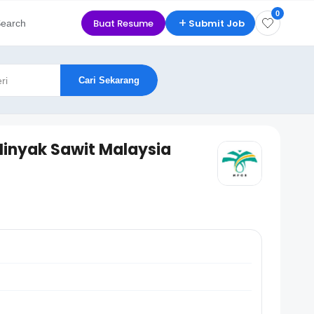
0
+
Buat Resume
Submit Job
earch
Cari Sekarang
inyak Sawit Malaysia