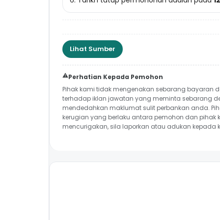
6. Tarikh tutup permohonan adalah pada
1
Lihat Sumber
⚠️
Perhatian Kepada Pemohon
Pihak kami tidak mengenakan sebarang bayaran d
terhadap iklan jawatan yang meminta sebarang de
mendedahkan maklumat sulit perbankan anda. Pih
kerugian yang berlaku antara pemohon dan pihak k
mencurigakan, sila laporkan atau adukan kepada