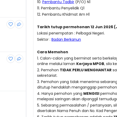
10.
Pembantu Tadbir
(P/O) N1
11. Pembantu Penyelidik Q1
12. Pembantu Khidmat Am H1
Tarikh tutup permohonan 12 Jun 2026 
Lokasi penempatan : Pelbagai Negeri.
Sektor :
Badan Berkanun
Cara Memohon
1. Calon-calon yang berminat serta berk
online melalui laman
Kerjaya MPOB
, sila
2. Pemohon
TIDAK PERLU MENGHANTAR
sal
sekretariat.
3. Pemohon yang tidak menerima sebaran
ditutup hendaklah menganggap permohonan
4. Hanya pemohon yang
MENGISI
permohona
melepasi saringan akan dipanggil temudug
5. Sebarang permasalahan / pertanyaan, s
disertakan Nama Penuh dan No. Kad Penge