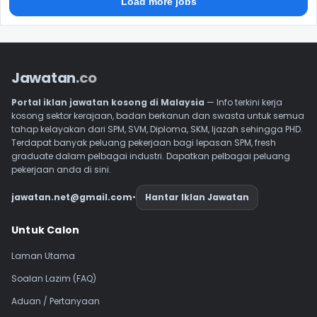
Load more jobs
Jawatan
.co
Portal iklan jawatan kosong di Malaysia
— Info terkini kerja
kosong sektor kerajaan, badan berkanun dan swasta untuk semua
tahap kelayakan dari SPM, SVM, Diploma, SKM, Ijazah sehingga PHD.
Terdapat banyak peluang pekerjaan bagi lepasan SPM, fresh
graduate dalam pelbagai industri. Dapatkan pelbagai peluang
pekerjaan anda di sini.
jawatan.net@gmail.com
•
Hantar Iklan Jawatan
Navigasi Footer
Untuk Calon
Laman Utama
Soalan Lazim (FAQ)
Aduan / Pertanyaan