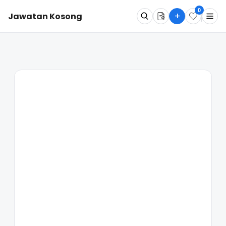
0
+
Jawatan Kosong
Apa
Dimana
Cari Sekarang