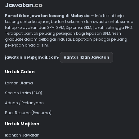
Jawatan
.co
Portal iklan jawatan kosong di Malaysia
— Info terkini kerja
kosong sektor kerajaan, badan berkanun dan swasta untuk semua
tahap kelayakan dari SPM, SVM, Diploma, SKM, Ijazah sehingga PHD.
Terdapat banyak peluang pekerjaan bagi lepasan SPM, fresh
graduate dalam pelbagai industri. Dapatkan pelbagai peluang
pekerjaan anda di sini.
jawatan.net@gmail.com
•
Hantar Iklan Jawatan
Navigasi Footer
Untuk Calon
Laman Utama
Soalan Lazim (FAQ)
Aduan / Pertanyaan
Buat Resume (Percuma)
Untuk Majikan
Iklankan Jawatan