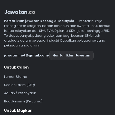
Jawatan
.co
Portal iklan jawatan kosong di Malaysia
— Info terkini kerja
kosong sektor kerajaan, badan berkanun dan swasta untuk semua
tahap kelayakan dari SPM, SVM, Diploma, SKM, Ijazah sehingga PHD.
Terdapat banyak peluang pekerjaan bagi lepasan SPM, fresh
graduate dalam pelbagai industri. Dapatkan pelbagai peluang
pekerjaan anda di sini.
jawatan.net@gmail.com
•
Hantar Iklan Jawatan
Navigasi Footer
Untuk Calon
Laman Utama
Soalan Lazim (FAQ)
Aduan / Pertanyaan
Buat Resume (Percuma)
Untuk Majikan