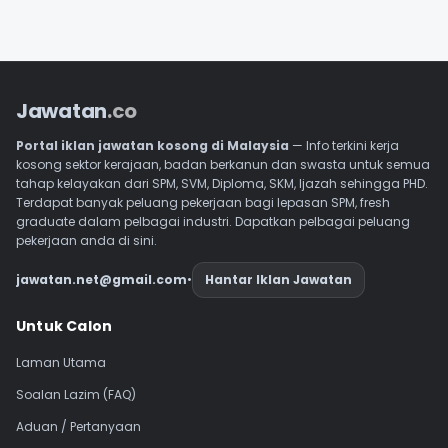
Jawatan
.co
Portal iklan jawatan kosong di Malaysia
— Info terkini kerja
kosong sektor kerajaan, badan berkanun dan swasta untuk semua
tahap kelayakan dari SPM, SVM, Diploma, SKM, Ijazah sehingga PHD.
Terdapat banyak peluang pekerjaan bagi lepasan SPM, fresh
graduate dalam pelbagai industri. Dapatkan pelbagai peluang
pekerjaan anda di sini.
jawatan.net@gmail.com
•
Hantar Iklan Jawatan
Navigasi Footer
Untuk Calon
Laman Utama
Soalan Lazim (FAQ)
Aduan / Pertanyaan