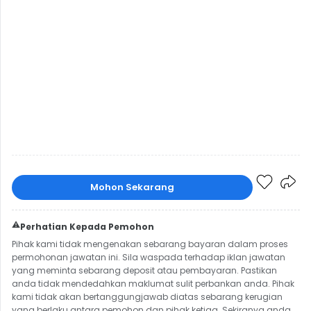
Mohon Sekarang
⚠️
Perhatian Kepada Pemohon
Pihak kami tidak mengenakan sebarang bayaran dalam proses
permohonan jawatan ini. Sila waspada terhadap iklan jawatan
yang meminta sebarang deposit atau pembayaran. Pastikan
anda tidak mendedahkan maklumat sulit perbankan anda. Pihak
kami tidak akan bertanggungjawab diatas sebarang kerugian
yang berlaku antara pemohon dan pihak ketiga. Sekiranya anda