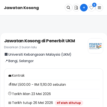
0
+
Jawatan Kosong
Apa
Dimana
Jawatan Kosong di Penerbit UKM
Cari Sekarang
Disiarkan 2 bulan lalu
🏢
Universiti Kebangsaan Malaysia (UKM)
📍
Bangi, Selangor
💼
Kontrak
💰
RM 1,500.00 - RM 11,110.00 sebulan
🕒
Tarikh Iklan 23 Mei 2026
📅
Tarikh tutup 26 Mei 2026
Telah ditutup