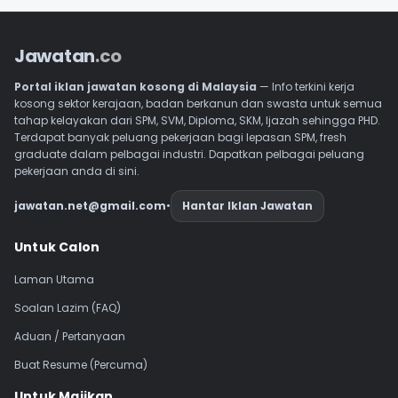
Jawatan
.co
Portal iklan jawatan kosong di Malaysia
— Info terkini kerja
kosong sektor kerajaan, badan berkanun dan swasta untuk semua
tahap kelayakan dari SPM, SVM, Diploma, SKM, Ijazah sehingga PHD.
Terdapat banyak peluang pekerjaan bagi lepasan SPM, fresh
graduate dalam pelbagai industri. Dapatkan pelbagai peluang
pekerjaan anda di sini.
jawatan.net@gmail.com
•
Hantar Iklan Jawatan
Navigasi Footer
Untuk Calon
Laman Utama
Soalan Lazim (FAQ)
Aduan / Pertanyaan
Buat Resume (Percuma)
Untuk Majikan