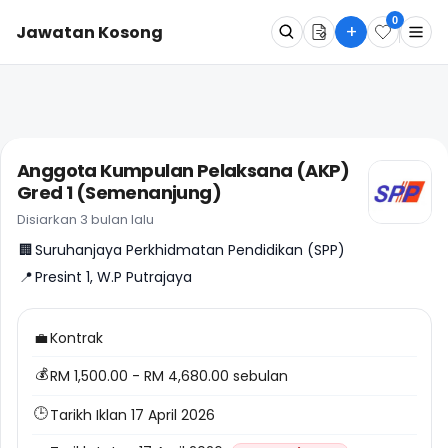
0
+
Jawatan Kosong
Apa
Dimana
Anggota Kumpulan Pelaksana (AKP)
Gred 1 (Semenanjung)
Cari Sekarang
Disiarkan 3 bulan lalu
🏢
Suruhanjaya Perkhidmatan Pendidikan (SPP)
📍
Presint 1, W.P Putrajaya
💼
Kontrak
💰
RM 1,500.00 - RM 4,680.00 sebulan
🕒
Tarikh Iklan 17 April 2026