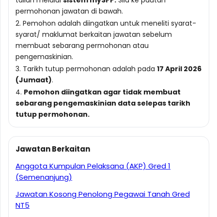
talian melalui
sistem mySPP.
Sila ke pautan
permohonan jawatan di bawah.
2. Pemohon adalah diingatkan untuk meneliti syarat-
syarat/ maklumat berkaitan jawatan sebelum
membuat sebarang permohonan atau
pengemaskinian.
3. Tarikh tutup permohonan adalah pada
17 April 2026
(Jumaat)
.
4.
Pemohon diingatkan agar tidak membuat
sebarang pengemaskinian data selepas tarikh
tutup permohonan.
Jawatan Berkaitan
Anggota Kumpulan Pelaksana (AKP) Gred 1
(Semenanjung)
Jawatan Kosong Penolong Pegawai Tanah Gred
NT5