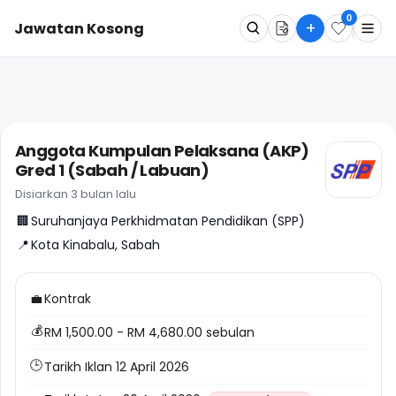
0
+
Jawatan Kosong
Apa
Dimana
Anggota Kumpulan Pelaksana (AKP)
Gred 1 (Sabah / Labuan)
Cari Sekarang
Disiarkan 3 bulan lalu
🏢
Suruhanjaya Perkhidmatan Pendidikan (SPP)
📍
Kota Kinabalu, Sabah
💼
Kontrak
💰
RM 1,500.00 - RM 4,680.00 sebulan
🕒
Tarikh Iklan 12 April 2026