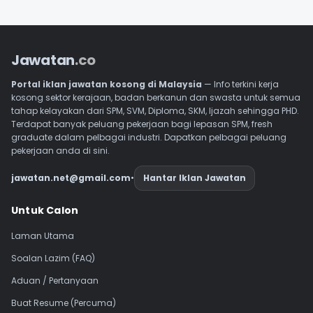
Jawatan
.co
Portal iklan jawatan kosong di Malaysia
— Info terkini kerja
kosong sektor kerajaan, badan berkanun dan swasta untuk semua
tahap kelayakan dari SPM, SVM, Diploma, SKM, Ijazah sehingga PHD.
Terdapat banyak peluang pekerjaan bagi lepasan SPM, fresh
graduate dalam pelbagai industri. Dapatkan pelbagai peluang
pekerjaan anda di sini.
jawatan.net@gmail.com
•
Hantar Iklan Jawatan
Navigasi Footer
Untuk Calon
Laman Utama
Soalan Lazim (FAQ)
Aduan / Pertanyaan
Buat Resume (Percuma)