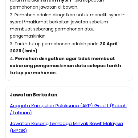
talian melalui
sistem mySPP
. Sila kepautan
permohonan jawatan di bawah.
2. Pemohon adalah diingatkan untuk meneliti syarat-
syarat/maklumat berkaitan jawatan sebelum
membuat sebarang permohonan atau
pengemaskinian.
3. Tarikh tutup permohonan adalah pada
20 April
2026 (Isnin)
.
4.
Pemohon diingatkan agar tidak membuat
sebarang pengemaskinian data selepas tarikh
tutup permohonan.
Jawatan Berkaitan
Anggota Kumpulan Pelaksana (AKP) Gred 1 (Sabah
/ Labuan)
Jawatan Kosong Lembaga Minyak Sawit Malaysia
(MPOB)