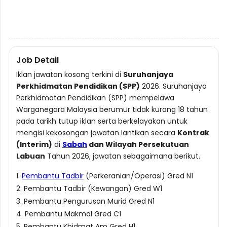
Job Detail
Iklan jawatan kosong terkini di
Suruhanjaya
Perkhidmatan Pendidikan (SPP)
2026. Suruhanjaya
Perkhidmatan Pendidikan (SPP) mempelawa
Warganegara Malaysia berumur tidak kurang 18 tahun
pada tarikh tutup iklan serta berkelayakan untuk
mengisi kekosongan jawatan lantikan secara
Kontrak
(Interim)
di
Sabah
dan Wilayah Persekutuan
Labuan
Tahun 2026, jawatan sebagaimana berikut.
1.
Pembantu Tadbir
(Perkeranian/Operasi) Gred N1
2. Pembantu Tadbir (Kewangan) Gred W1
3. Pembantu Pengurusan Murid Gred N1
4. Pembantu Makmal Gred C1
5. Pembantu Khidmat Am Gred H1