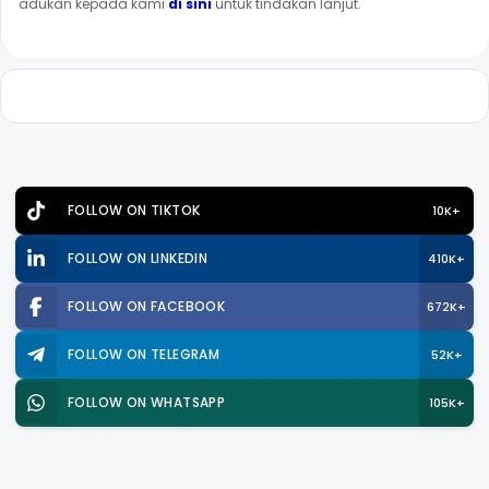
adukan kepada kami
di sini
untuk tindakan lanjut.
FOLLOW ON TIKTOK
10K+
FOLLOW ON LINKEDIN
410K+
FOLLOW ON FACEBOOK
672K+
FOLLOW ON TELEGRAM
52K+
FOLLOW ON WHATSAPP
105K+