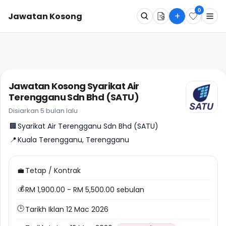
0
+
Jawatan Kosong
Apa
Dimana
Jawatan Kosong Syarikat Air
Terengganu Sdn Bhd (SATU)
Cari Sekarang
Disiarkan 5 bulan lalu
🏢
Syarikat Air Terengganu Sdn Bhd (SATU)
📍
Kuala Terengganu, Terengganu
💼
Tetap / Kontrak
💰
RM 1,900.00 - RM 5,500.00 sebulan
🕒
Tarikh Iklan 12 Mac 2026