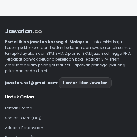
Jawatan
.co
Portal iklan jawatan kosong di Malaysia
— Info terkini kerja
kosong sektor kerajaan, badan berkanun dan swasta untuk semua
tahap kelayakan dari SPM, SVM, Diploma, SKM, Ijazah sehingga PHD.
Terdapat banyak peluang pekerjaan bagi lepasan SPM, fresh
graduate dalam pelbagai industri. Dapatkan pelbagai peluang
pekerjaan anda di sini.
jawatan.net@gmail.com
•
Hantar Iklan Jawatan
Navigasi Footer
Untuk Calon
Laman Utama
Soalan Lazim (FAQ)
Aduan / Pertanyaan