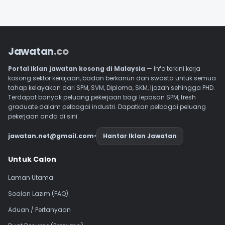
Jawatan
.co
Portal iklan jawatan kosong di Malaysia
— Info terkini kerja
kosong sektor kerajaan, badan berkanun dan swasta untuk semua
tahap kelayakan dari SPM, SVM, Diploma, SKM, Ijazah sehingga PHD.
Terdapat banyak peluang pekerjaan bagi lepasan SPM, fresh
graduate dalam pelbagai industri. Dapatkan pelbagai peluang
pekerjaan anda di sini.
jawatan.net@gmail.com
•
Hantar Iklan Jawatan
Navigasi Footer
Untuk Calon
Laman Utama
Soalan Lazim (FAQ)
Aduan / Pertanyaan