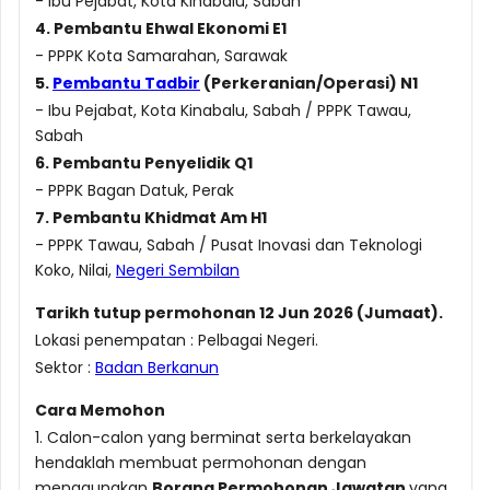
- Ibu Pejabat, Kota Kinabalu, Sabah
4. Pembantu Ehwal Ekonomi E1
- PPPK Kota Samarahan, Sarawak
5.
Pembantu Tadbir
(Perkeranian/Operasi) N1
- Ibu Pejabat, Kota Kinabalu, Sabah / PPPK Tawau,
Sabah
6. Pembantu Penyelidik Q1
- PPPK Bagan Datuk, Perak
7. Pembantu Khidmat Am H1
- PPPK Tawau, Sabah / Pusat Inovasi dan Teknologi
Koko, Nilai,
Negeri Sembilan
Tarikh tutup permohonan 12 Jun 2026 (Jumaat).
Lokasi penempatan : Pelbagai Negeri.
Sektor :
Badan Berkanun
Cara Memohon
1. Calon-calon yang berminat serta berkelayakan
hendaklah membuat permohonan dengan
menggunakan
Borang Permohonan Jawatan
yang