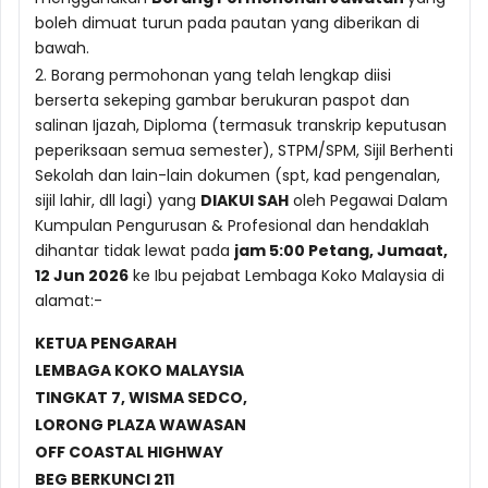
boleh dimuat turun pada pautan yang diberikan di
bawah.
2. Borang permohonan yang telah lengkap diisi
berserta sekeping gambar berukuran paspot dan
salinan Ijazah, Diploma (termasuk transkrip keputusan
peperiksaan semua semester), STPM/SPM, Sijil Berhenti
Sekolah dan lain-lain dokumen (spt, kad pengenalan,
sijil lahir, dll lagi) yang
DIAKUI SAH
oleh Pegawai Dalam
Kumpulan Pengurusan & Profesional dan hendaklah
dihantar tidak lewat pada
jam 5:00 Petang, Jumaat,
12 Jun 2026
ke Ibu pejabat Lembaga Koko Malaysia di
alamat:-
KETUA PENGARAH
LEMBAGA KOKO MALAYSIA
TINGKAT 7, WISMA SEDCO,
LORONG PLAZA WAWASAN
OFF COASTAL HIGHWAY
BEG BERKUNCI 211