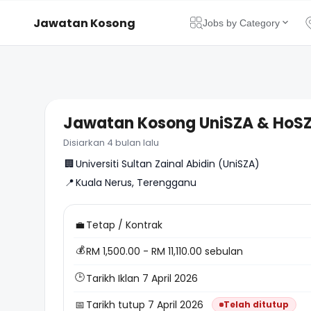
Jawatan Kosong
Jobs by Category
Apa
Jawatan Kosong UniSZA & HoSZA
Disiarkan 4 bulan lalu
🏢
Universiti Sultan Zainal Abidin (UniSZA)
📍
Kuala Nerus, Terengganu
💼
Tetap / Kontrak
💰
RM 1,500.00 - RM 11,110.00 sebulan
🕒
Tarikh Iklan 7 April 2026
📅
Tarikh tutup 7 April 2026
Telah ditutup