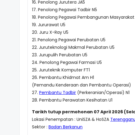
16. Penolong Jurutera JA5
17. Penolong Pegawai Tadbir N5
18. Penolong Pegawai Pembangunan Masyarakat
19. Jururawat U5
20. Juru X-Ray U5
21. Penolong Pegawai Perubatan U5
22. Juruteknologi Makmal Perubatan U5
23. Jurupulih Perubatan U5
24. Penolong Pegawai Farmasi U5
25. Juruteknik Komputer FT1
26. Pembantu Khidmat Am H1
(Pemandu Kenderaan dan Pembantu Operasi)
27.
Pembantu Tadbir
(Perkeranian/Operasi) N1
28. Pembantu Perawatan Kesihatan U1
Tarikh tutup permohonan 07 April 2026 (Sel
Lokasi Penempatan : UniSZA & HoSZA
Terenggan
Sektor :
Badan Berkanun