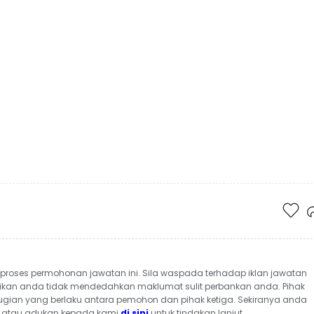
roses permohonan jawatan ini. Sila waspada terhadap iklan jawatan
ikan anda tidak mendedahkan maklumat sulit perbankan anda. Pihak
ugian yang berlaku antara pemohon dan pihak ketiga. Sekiranya anda
an atau adukan kepada kami
di sini
untuk tindakan lanjut.