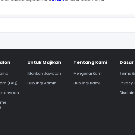
si Footer
alon
Untuk Majikan
Tentang Kami
Dasar
tama
Iklankan Jawatan
Mengenai Kami
Terms &
zim (FAQ)
Hubungi Admin
Hubungi Kami
Privacy 
Pertanyaan
Disclai
ume
)