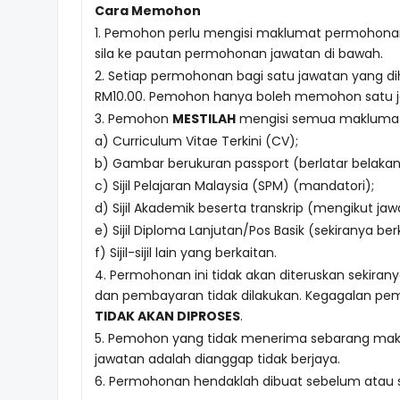
Cara Memohon
1. Pemohon perlu mengisi maklumat permohonan 
sila ke pautan permohonan jawatan di bawah.
2. Setiap permohonan bagi satu jawatan yang d
RM10.00. Pemohon hanya boleh memohon satu j
3. Pemohon
MESTILAH
mengisi semua maklumat
a) Curriculum Vitae Terkini (CV);
b) Gambar berukuran passport (berlatar belakang
c) Sijil Pelajaran Malaysia (SPM) (mandatori);
d) Sijil Akademik beserta transkrip (mengikut ja
e) Sijil Diploma Lanjutan/Pos Basik (sekiranya ber
f) Sijil-sijil lain yang berkaitan.
4. Permohonan ini tidak akan diteruskan sekira
dan pembayaran tidak dilakukan. Kegagalan p
TIDAK AKAN DIPROSES
.
5. Pemohon yang tidak menerima sebarang maklum
jawatan adalah dianggap tidak berjaya.
6. Permohonan hendaklah dibuat sebelum atau