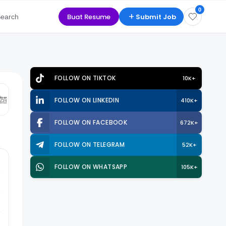
0
+
Buat Resume
Submit Job
earch
Cari Sekarang
FOLLOW ON TIKTOK
10K+
FOLLOW ON LINKEDIN
410K+
FOLLOW ON FACEBOOK
672K+
FOLLOW ON TELEGRAM
52K+
FOLLOW ON WHATSAPP
105K+