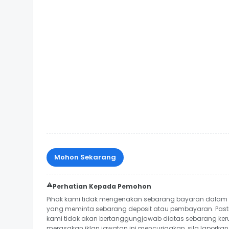
Mohon Sekarang
⚠️
Perhatian Kepada Pemohon
Pihak kami tidak mengenakan sebarang bayaran dalam p
yang meminta sebarang deposit atau pembayaran. Past
kami tidak akan bertanggungjawab diatas sebarang ker
merasakan iklan jawatan ini mencurigakan, sila lapork