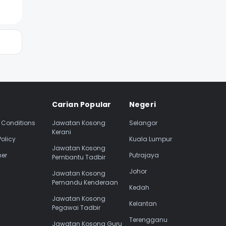
Carian Popular
Negeri
 Conditions
Jawatan Kosong
Selangor
Kerani
Policy
Kuala Lumpur
Jawatan Kosong
mer
Putrajaya
Pembantu Tadbir
Johor
Jawatan Kosong
Pemandu Kenderaan
Kedah
Jawatan Kosong
Kelantan
Pegawai Tadbir
Terengganu
Jawatan Kosong Guru