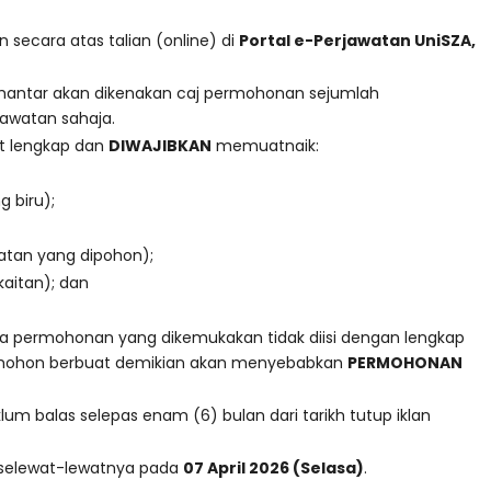
secara atas talian (online) di
Portal e-Perjawatan UniSZA,
ihantar akan dikenakan caj permohonan sejumlah
awatan sahaja.
 lengkap dan
DIWAJIBKAN
memuatnaik:
 biru);
watan yang dipohon);
kaitan); dan
nya permohonan yang dikemukakan tidak diisi dengan lengkap
emohon berbuat demikian akan menyebabkan
PERMOHONAN
 balas selepas enam (6) bulan dari tarikh tutup iklan
 selewat-lewatnya pada
07 April 2026 (Selasa)
.