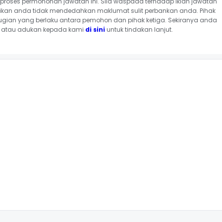
roses permohonan jawatan ini. Sila waspada terhadap iklan jawatan
ikan anda tidak mendedahkan maklumat sulit perbankan anda. Pihak
ugian yang berlaku antara pemohon dan pihak ketiga. Sekiranya anda
an atau adukan kepada kami
di sini
untuk tindakan lanjut.