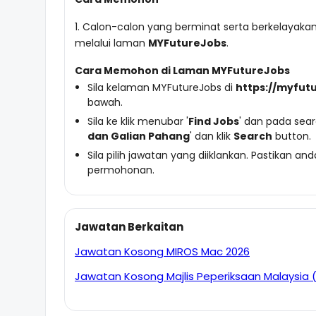
1. Calon-calon yang berminat serta berkelaya
melalui laman
MYFutureJobs
.
Cara Memohon di Laman MYFutureJobs
Sila kelaman MYFutureJobs di
https://myfut
bawah.
Sila ke klik menubar '
Find Jobs
' dan pada sear
dan Galian Pahang
' dan klik
Search
button.
Sila pilih jawatan yang diiklankan. Pastika
permohonan.
Jawatan Berkaitan
Jawatan Kosong MIROS Mac 2026
Jawatan Kosong Majlis Peperiksaan Malaysia