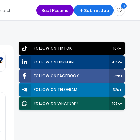
0
+
Buat Resume
Submit Job
earch
Cari Sekarang
FOLLOW ON TIKTOK
10K+
FOLLOW ON LINKEDIN
410K+
FOLLOW ON FACEBOOK
672K+
FOLLOW ON TELEGRAM
52K+
FOLLOW ON WHATSAPP
105K+