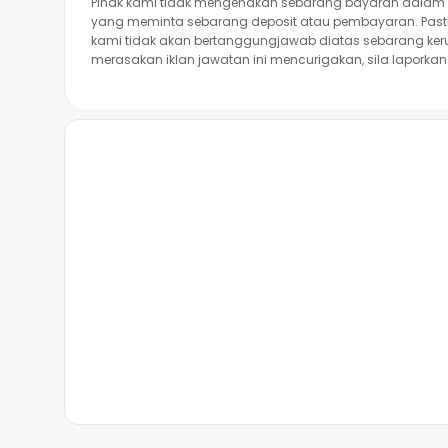
Pihak kami tidak mengenakan sebarang bayaran dalam p
yang meminta sebarang deposit atau pembayaran. Past
kami tidak akan bertanggungjawab diatas sebarang ker
merasakan iklan jawatan ini mencurigakan, sila lapork