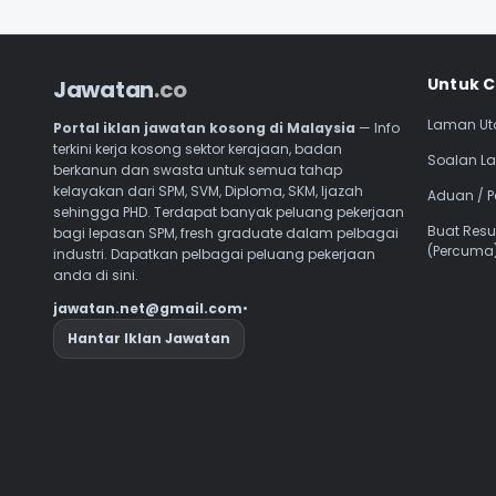
Naviga
Untuk C
Jawatan
.co
Laman U
Portal iklan jawatan kosong di Malaysia
— Info
terkini kerja kosong sektor kerajaan, badan
Soalan La
berkanun dan swasta untuk semua tahap
kelayakan dari SPM, SVM, Diploma, SKM, Ijazah
Aduan / 
sehingga PHD. Terdapat banyak peluang pekerjaan
Buat Res
bagi lepasan SPM, fresh graduate dalam pelbagai
(Percuma
industri. Dapatkan pelbagai peluang pekerjaan
anda di sini.
jawatan.net@gmail.com
•
Hantar Iklan Jawatan