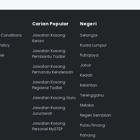
Carian Popular
Negeri
 Conditions
Jawatan Kosong
Selangor
Kerani
Policy
Kuala Lumpur
Jawatan Kosong
mer
Putrajaya
Pembantu Tadbir
Johor
Jawatan Kosong
Pemandu Kenderaan
Kedah
Jawatan Kosong
Kelantan
Pegawai Tadbir
Terengganu
Jawatan Kosong Guru
Melaka
Jawatan Kosong
Jururawat
Negeri Sembilan
Jawatan Kosong
Pulau Pinang
Personel MySTEP
Pahang