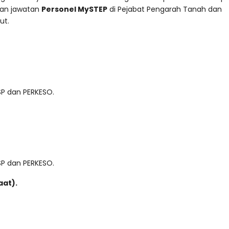
gan jawatan
Personel MySTEP
di Pejabat Pengarah Tanah dan
ut.
SP dan PERKESO.
SP dan PERKESO.
aat).