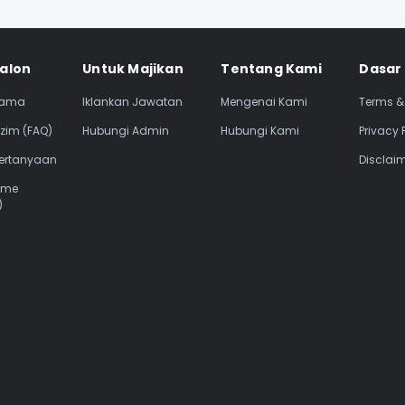
si Footer
alon
Untuk Majikan
Tentang Kami
Dasar
tama
Iklankan Jawatan
Mengenai Kami
Terms &
zim (FAQ)
Hubungi Admin
Hubungi Kami
Privacy 
Pertanyaan
Disclai
ume
)