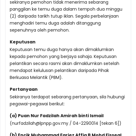
sekiranya pemohon tidak menerima sebarang
panggilan ke temu duga dalam tempoh dua minggu
(2) daripada tarikh tutup iklan. Segala perbelanjaan
menghadiri temu duga adalah ditanggung
sepenuhnya oleh pemohon.
Keputusan
Keputusan temu duga hanya akan dimaklumkan
kepada pemohon yang berjaya sahaja. Keputusan
pelantikan secara rasmi akan dimaklumkan setelah
mendapat kelulusan pelantikan daripada Pihak
Berkuasa Melantik (PBM).
Pertanyaan
Sekiranya terdapat sebarang pertanyaan, sila hubungi
pegawai-pegawai berikut:
(a) Puan Nur Fadzilah Amirah binti Ismail
(nurfadzilah@lpnpp.gov.my / 04-2290014 [tekan 6])
(b) Encik Muhammad Fariez Affiq B Mohd Fisseal