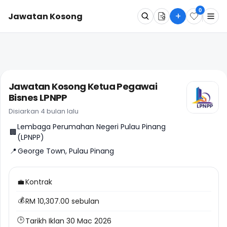
0
+
Jawatan Kosong
Apa
Dimana
Jawatan Kosong Ketua Pegawai
Bisnes LPNPP
Cari Sekarang
Disiarkan 4 bulan lalu
Lembaga Perumahan Negeri Pulau Pinang
🏢
(LPNPP)
📍
George Town, Pulau Pinang
💼
Kontrak
💰
RM 10,307.00 sebulan
🕒
Tarikh Iklan 30 Mac 2026