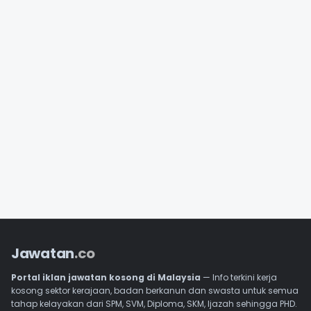
Jawatan
.co
Portal iklan jawatan kosong di Malaysia
— Info terkini kerja
kosong sektor kerajaan, badan berkanun dan swasta untuk semua
tahap kelayakan dari SPM, SVM, Diploma, SKM, Ijazah sehingga PHD.