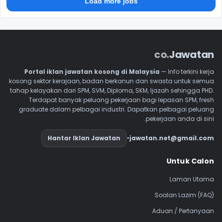
Load more jobs
.co
Jawatan
Portal iklan jawatan kosong di Malaysia
— Info terkini kerja
kosong sektor kerajaan, badan berkanun dan swasta untuk semua
tahap kelayakan dari SPM, SVM, Diploma, SKM, Ijazah sehingga PHD.
Terdapat banyak peluang pekerjaan bagi lepasan SPM, fresh
graduate dalam pelbagai industri. Dapatkan pelbagai peluang
pekerjaan anda di sini.
Hantar Iklan Jawatan
•
jawatan.net@gmail.com
Navigasi Footer
Untuk Calon
Laman Utama
Soalan Lazim (FAQ)
Aduan / Pertanyaan