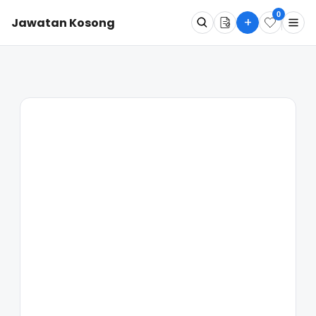
0
+
Jawatan Kosong
Apa
Dimana
Cari Sekarang