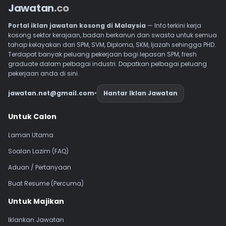
Jawatan
.co
Portal iklan jawatan kosong di Malaysia
— Info terkini kerja
kosong sektor kerajaan, badan berkanun dan swasta untuk semua
tahap kelayakan dari SPM, SVM, Diploma, SKM, Ijazah sehingga PHD.
Terdapat banyak peluang pekerjaan bagi lepasan SPM, fresh
graduate dalam pelbagai industri. Dapatkan pelbagai peluang
pekerjaan anda di sini.
jawatan.net@gmail.com
•
Hantar Iklan Jawatan
Navigasi Footer
Untuk Calon
Laman Utama
Soalan Lazim (FAQ)
Aduan / Pertanyaan
Buat Resume (Percuma)
Untuk Majikan
Iklankan Jawatan