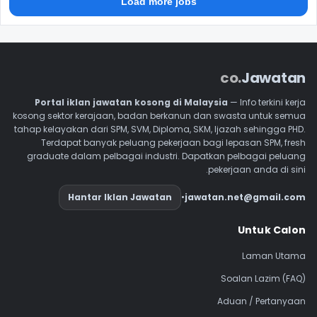
Load more jobs
.co
Jawatan
Portal iklan jawatan kosong di Malaysia
— Info terkini kerja
kosong sektor kerajaan, badan berkanun dan swasta untuk semua
tahap kelayakan dari SPM, SVM, Diploma, SKM, Ijazah sehingga PHD.
Terdapat banyak peluang pekerjaan bagi lepasan SPM, fresh
graduate dalam pelbagai industri. Dapatkan pelbagai peluang
pekerjaan anda di sini.
Hantar Iklan Jawatan
•
jawatan.net@gmail.com
Navigasi Footer
Untuk Calon
Laman Utama
Soalan Lazim (FAQ)
Aduan / Pertanyaan